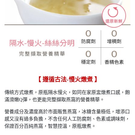
【 遵循古法-慢火燉煮 】
傳統方式燉煮，原瓶隔水慢火，如同在家原盅燉煮口感，飽
滿滑嫩Q彈，也更能完整擷取燕窩的營養精華。
營養成分及濃度高於市面販售燕窩，冰糖含量極低，增添口
感又沒有過多負擔，不含任何人工防腐劑、色素或調味劑，
保證百分百純燕窩，智慧控溫，原瓶燉煮。