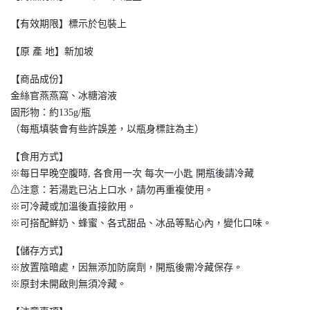
【有效期限】標示於包裝上
【原 產 地】新加坡
【商品成份】
金絲官燕燕窩、冰糖溶液
固形物：約135g/瓶
（每瓶填裝會有些許誤差，以瓶身標註為主）
【食用方式】
※每日早晚空腹時, 各食用一次 每次一小匙 開瓶後請冷藏
⚠注意：若湯匙已沾上口水，請勿再重複使用。
※可冷藏或加溫後直接飲用。
※可搭配鮮奶、蜂蜜、各式甜品、冰品等點心內，變化口味。
【儲存方式】
※放置陰暗處，因無添加防腐劑，開瓶後需冷藏保存。
※原封未開啟則無須冷藏。