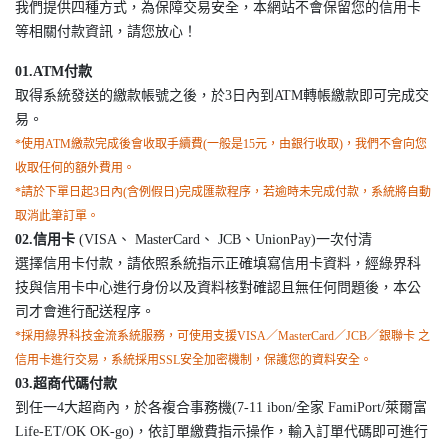
我們提供四種方式，為保障交易安全，本網站不會保留您的信用卡
等相關付款資訊，請您放心！
01.ATM付款
取得系統發送的繳款帳號之後，於3日內到ATM轉帳繳款即可完成交
易。
*使用ATM繳款完成後會收取手續費(一般是15元，由銀行收取)，我們不會向您
收取任何的額外費用。
*請於下單日起3日內(含例假日)完成匯款程序，若逾時未完成付款，系統將自動
取消此筆訂單。
02.信用卡
(VISA、 MasterCard、 JCB、UnionPay)一次付清
選擇信用卡付款，請依照系統指示正確填寫信用卡資料，經綠界科
技與信用卡中心進行身份以及資料核對確認且無任何問題後，本公
司才會進行配送程序。
*採用綠界科技金流系統服務，可使用支援VISA／MasterCard／JCB／銀聯卡 之
信用卡進行交易，系統採用SSL安全加密機制，保護您的資料安全。
03.超商代碼付款
到任一4大超商內，於各複合事務機(7-11 ibon/全家 FamiPort/萊爾富
Life-ET/OK OK-go)，依訂單繳費指示操作，輸入訂單代碼即可進行