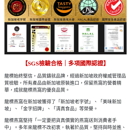
【SGS檢驗合格｜多項國際認證】
龍標始終堅信，品質鑄就品牌，經過新加坡政府權威管理品
質檢驗，所有產品由新加坡原裝進口，保留燕窩的營養精
華，成就龍標燕窩的優良品質。
龍標燕窩在新加坡獲得了「新加坡老字號」、「美味新加
坡」、「金字招牌」、「清真食品」等榮譽。
龍標燕窩堅持「一定要把貨真價實的燕窩送到消費者手
中」。多年來龍標不改初衷，執著於品質，堅持與時並進、