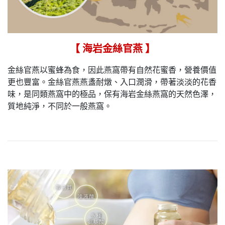
【 海岩金絲官燕 】
金絲官燕以蜜蜂為食，因此燕窩帶有自然花蜜香，營養價值
更也豐富。金絲官燕燕盞耐燉、入口潤滑，帶著淡淡的花香
味，是同類燕窩中的極品，保有海岩金絲燕窩的天然色澤，
質地純淨，不同於一般燕窩。