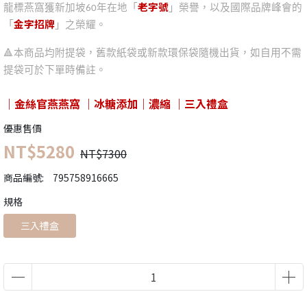
老字號
龍標燕窩獲新加坡60年在地「
」榮譽，以及國際品牌峰會的
金字招牌
「
」之榮耀。
🔺本商品均附提袋，舊款紙袋或新款環保袋隨機出貨，如自用不需
提袋可於下單時備註。
｜金絲官燕燕窩 ｜冰糖添加｜濃縮 ｜三入禮盒
優惠售價
NT$5280
NT$7300
商品編號:
795758916665
規格
三入禮盒