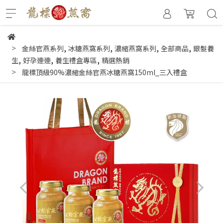
,
,
,
,
金絲官燕系列
冰糖燕窩系列
濃縮燕窩系列
全部商品
銀髮養
,
,
,
生
好孕連連
養生禮盒專區
精選熱銷
龍標頂級90%濃縮金絲官燕冰糖燕窩150ml_三入禮盒