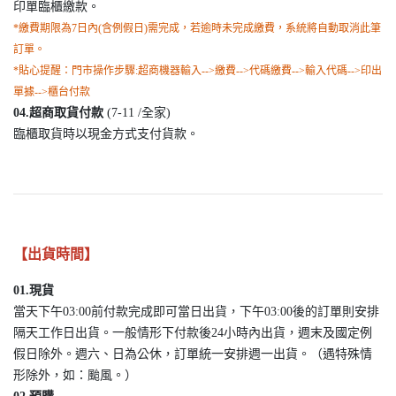
印單臨櫃繳款。
*繳費期限為7日內(含例假日)需完成，若逾時未完成繳費，系統將自動取消此筆
訂單。
*貼心提醒：門市操作步驟:超商機器輸入-->繳費-->代碼繳費-->輸入代碼-->印出
單據-->櫃台付款
04.超商取貨付款
(7-11 /全家)
臨櫃取貨時以現金方式支付貨款。
【出貨時間】
01.現貨
當天下午03:00前付款完成即可當日出貨，下午03:00後的訂單則安排
隔天工作日出貨。一般情形下付款後24小時內出貨，週末及國定例
假日除外。週六、日為公休，訂單統一安排週一出貨。（遇特殊情
形除外，如：颱風。）