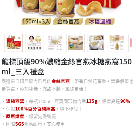
龍標頂級90%濃縮金絲官燕冰糖燕窩150
ml_三入禮盒
金絲官燕
嚴選來自印尼廖內群島的
，帶有自然花蜜香，營養價值也
更豐富，添加冰糖，微甜不膩，風味更佳！
‧
濃縮燕窩
135g
90%
，每瓶150ml，燕窩固形物含量
，濃度高達
‧
100%百分百純燕窩
保證
，絕不作假！
‧
原瓶燉煮
，保留完整營養
‧
SGS
國際
食品認證，安心使用