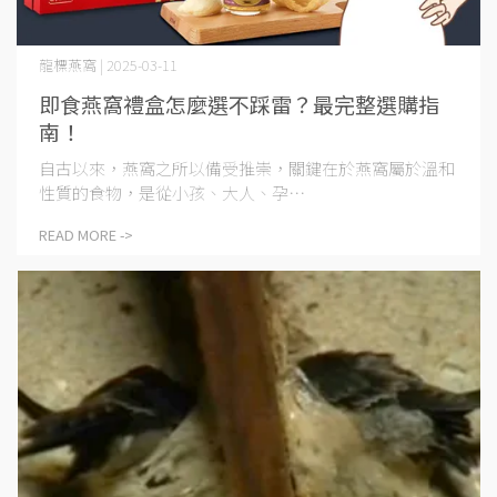
龍標燕窩 | 2025-03-11
即食燕窩禮盒怎麼選不踩雷？最完整選購指
南！
自古以來，燕窩之所以備受推崇，關鍵在於燕窩屬於溫和
性質的食物，是從小孩、大人、孕⋯
READ MORE ->