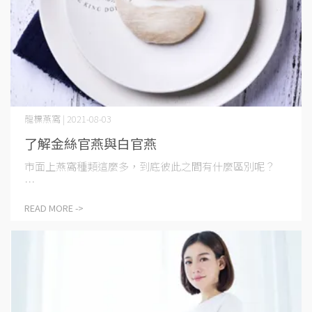
龍標燕窩 | 2021-08-03
了解金絲官燕與白官燕
市面上燕窩種類這麼多，到底彼此之間有什麼區別呢？
⋯
READ MORE ->